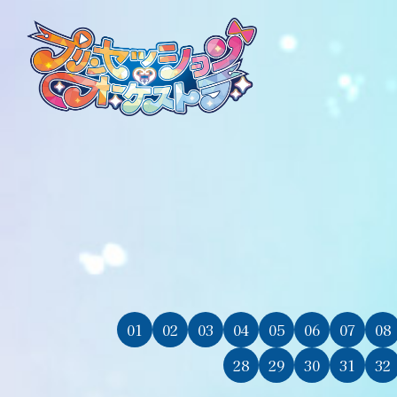
01
02
03
04
05
06
07
08
28
29
30
31
32