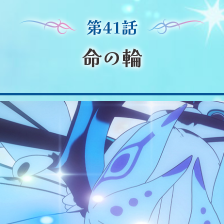
第41話
命の輪