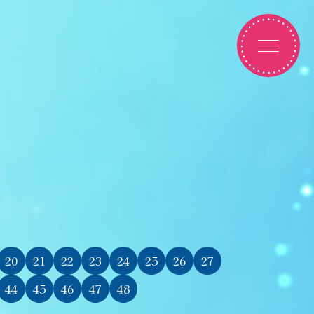
20
21
22
23
24
25
26
27
44
45
46
47
48