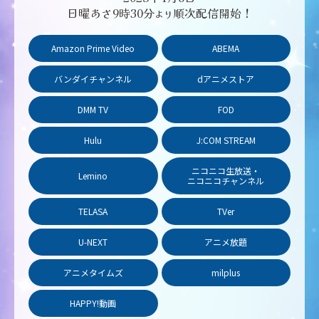
日曜あさ9時30分
順次配信開始！
より
Amazon Prime Video
ABEMA
バンダイチャンネル
dアニメストア
DMM TV
FOD
Hulu
J:COM STREAM
ニコニコ生放送・
Lemino
ニコニコチャンネル
TELASA
TVer
U-NEXT
アニメ放題
アニメタイムズ
milplus
HAPPY!動画