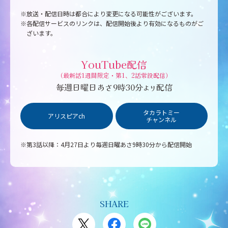
※放送・配信日時は都合により変更になる可能性がございます。
※各配信サービスのリンクは、配信開始後より有効になるものがご
ざいます。
YouTube配信
（最新話1週間限定・第1、2話常設配信）
毎週日曜日あさ9時30分
配信
より
タカラトミー
アリスピアch
チャンネル
※第3話以降：4月27日より毎週日曜あさ9時30分から配信開始
SHARE