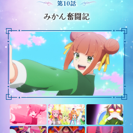
第10話
みかん奮闘記