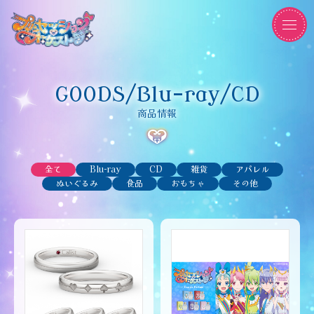
GOODS/Blu-ray/CD
商品情報
全て
Blu-ray
CD
雑貨
アパレル
ぬいぐるみ
食品
おもちゃ
その他