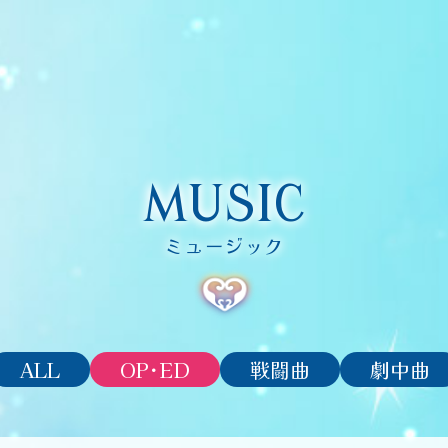
MUSIC
ミュージック
ALL
OP･ED
戦闘曲
劇中曲