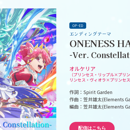
OP･ED
エンディングテーマ
ONENESS H
-Ver. Constellat
オルケリア
（プリンセス・リップル×プリ
リンセス・ヴィオラ×プリンセ
作詞：Spirit Garden
作曲：笠井雄太(Elements Ga
編曲：笠井雄太(Elements Ga
配信はこちら