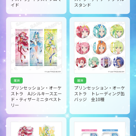
イド
スタンド
雑貨
雑貨
プリンセッション・オーケ
プリンセッション・オーケ
ストラ AJシルキースエー
ストラ トレーディング缶
ド・ティザーミニタペスト
バッジ 全10種
リー