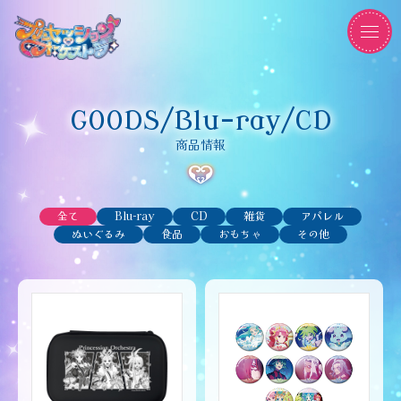
GOODS/Blu-ray/CD
商品情報
全て
Blu-ray
CD
雑貨
アパレル
ぬいぐるみ
食品
おもちゃ
その他