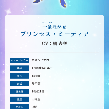
一条
一条
一条
一条
ながせ
ながせ
ながせ
ながせ
プリンセス・ミーティア
CV：橘 杏咲
ネオンイエロー
ネオンイエロー
ネオンイエロー
ネオンイエロー
イメージカラー
イメージカラー
イメージカラー
イメージカラー
12歳/中学1年生
12歳/中学1年生
12歳/中学1年生
12歳/中学1年生
年齢
年齢
年齢
年齢
154㎝
154㎝
154㎝
154㎝
身長
身長
身長
身長
帰宅部
帰宅部
帰宅部
帰宅部
部活
部活
部活
部活
10月21日
10月21日
10月21日
10月21日
誕生日
誕生日
誕生日
誕生日
天秤座
天秤座
天秤座
天秤座
星座
星座
星座
星座
O型
O型
O型
O型
血液型
血液型
血液型
血液型