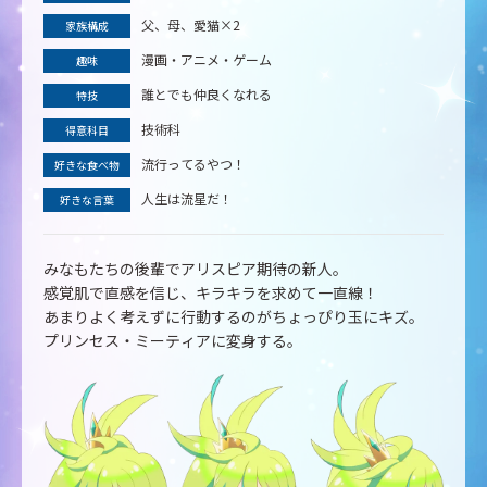
父、母、愛猫×2
父、母、愛猫×2
父、母、愛猫×2
父、母、愛猫×2
家族構成
家族構成
家族構成
家族構成
漫画・アニメ・ゲーム
漫画・アニメ・ゲーム
漫画・アニメ・ゲーム
漫画・アニメ・ゲーム
趣味
趣味
趣味
趣味
誰とでも仲良くなれる
誰とでも仲良くなれる
誰とでも仲良くなれる
誰とでも仲良くなれる
特技
特技
特技
特技
技術科
技術科
技術科
技術科
得意科目
得意科目
得意科目
得意科目
流行ってるやつ！
流行ってるやつ！
流行ってるやつ！
流行ってるやつ！
好きな食べ物
好きな食べ物
好きな食べ物
好きな食べ物
人生は流星だ！
人生は流星だ！
人生は流星だ！
人生は流星だ！
好きな言葉
好きな言葉
好きな言葉
好きな言葉
みなもたちの後輩でアリスピア期待の新人。
感覚肌で直感を信じ、キラキラを求めて一直線！
あまりよく考えずに行動するのがちょっぴり玉にキズ。
プリンセス・ミーティアに変身する。