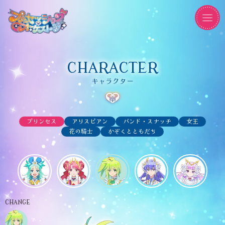
CHARACTER
キャラクター
プリンセス
アリスピアン
バンド・スナッチ
女王
花の騎士
かぞくとともだち
CHANGE