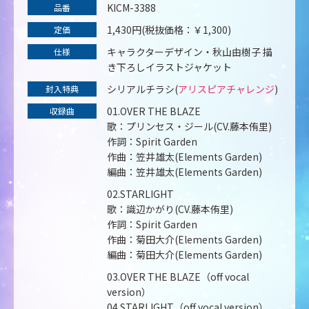
KICM-3388
品番
1,430円(税抜価格：￥1,300)
定価
キャラクターデザイン・秋山由樹子 描
仕様
き下ろしイラストジャケット
シリアルチラシ(
アリスピアチャレンジ
)
封入特典
01.OVER THE BLAZE
収録曲
歌：プリンセス・ジール(CV.藤本侑里)
作詞：Spirit Garden
作曲：笠井雄太(Elements Garden)
編曲：笠井雄太(Elements Garden)
02.STARLIGHT
歌：識辺かがり(CV.藤本侑里)
作詞：Spirit Garden
作曲：菊田大介(Elements Garden)
編曲：菊田大介(Elements Garden)
03.OVER THE BLAZE（off vocal
version）
04.STARLIGHT（off vocal version）