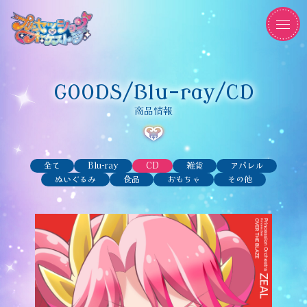
GOODS/Blu-ray/CD
商品情報
全て
Blu-ray
CD
雑貨
アパレル
ぬいぐるみ
食品
おもちゃ
その他