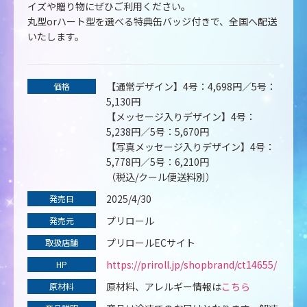
イズや贈り物にぜひご利用ください。
丸型orハート型を選べる特典缶バッジ付きで、全国へ配送
いたします。
【通常デザイン】4号：4,698円／5号：
価格
5,130円
【メッセージ入りデザイン】4号：
5,238円／5号：5,670円
【写真メッセージ入りデザイン】4号：
5,778円／5号：6,210円
（税込/クール便送料別）
2025/4/30
発売日
プリロール
発売元
プリロールECサイト
取扱店舗
https://priroll.jp/shopbrand/ct14655/
HP
原材料、アレルギー情報は
こちら
原材料