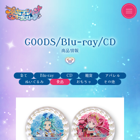
GOODS/Blu-ray/CD
商品情報
全て
Blu-ray
CD
雑貨
アパレル
ぬいぐるみ
食品
おもちゃ
その他