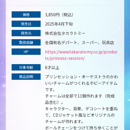
3,850円（税込）
価格
2025年4月下旬
発売日
株式会社タカラトミー
発売元
全国有名デパート、スーパー、玩具店
取扱店舗
https://www.takaratomy.co.jp/produc
HP
ts/princess-session/
6才以上
対象年齢
プリンセッション・オーケストラのかわ
商品説明
いいチャームがつくれるホビーアイテム
です。
チャームは全部で11個作れます（完成
品含む）。
キャラクター、背景、デコシートを重ね
て、CDジャケット風などオリジナルの
チャームが作れます。
ボールチェーンをつけて持ち歩くことが