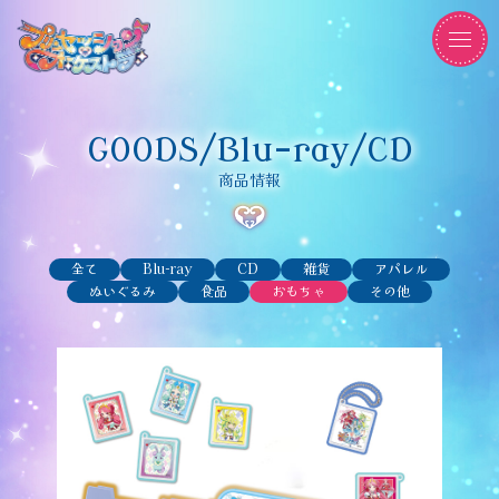
GOODS/Blu-ray/CD
商品情報
全て
Blu-ray
CD
雑貨
アパレル
ぬいぐるみ
食品
おもちゃ
その他